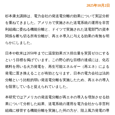
2025年10月2日
杉本康太講師は、電力会社の発送電分離の効果について実証分析
を重ねてきました。アメリカで実施された送電系統の運用を非営
利組織に委ねる機能分離と、ドイツで実施された送電部門の資本
関係を断ち切る所有分離が、再エネ導入に与える効果の有無を明
らかにしました。
日本や欧米は2050年までに温室効果ガス排出量を実質ゼロにする
という目標を掲げています。この野心的な目標の達成には、化石
燃料を用いる火力発電を、再生可能エネルギー（再エネ）による
発電に置き換えることが有効となります。日本の電力会社は法的
分離という比較的弱い発送電分離を実施したため、再エネの導入
を阻害していると捉えられていました。
本研究ではアメリカの発送電分離が再エネの導入を増加させる効
果について分析した結果、送電系統の運用を電力会社から非営利
組織に移管する機能分離を実施した州の方が、陸上風力発電の導