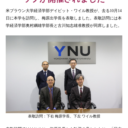
米ブラウン大学経済学部デイビット・ワイル教授が、去る10月14
日に本学を訪問し、梅原出学長を表敬しました。表敬訪問には本
学経済学部奥村綱雄学部長と古川知志雄准教授が同席しました。
表敬訪問：下右 梅原学長、下左 ワイル教授