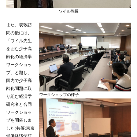
ワイル教授
また、表敬訪
問の後には、
「ワイル先生
を囲む少子高
齢化の経済学
ワークショッ
プ」と題し、
国内で少子高
齢化問題に取
ワークショップの様子
り組む経済学
研究者と合同
ワークショッ
プを開催しま
した(共催:東京
労働経済学研